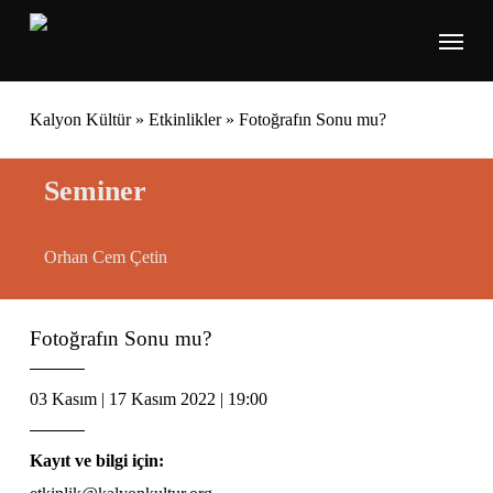
Skip
Menu
to
main
content
Kalyon Kültür
»
Etkinlikler
»
Fotoğrafın Sonu mu?
Seminer
Orhan Cem Çetin
Fotoğrafın Sonu mu?
03 Kasım | 17 Kasım 2022 | 19:00
Kayıt ve bilgi için: